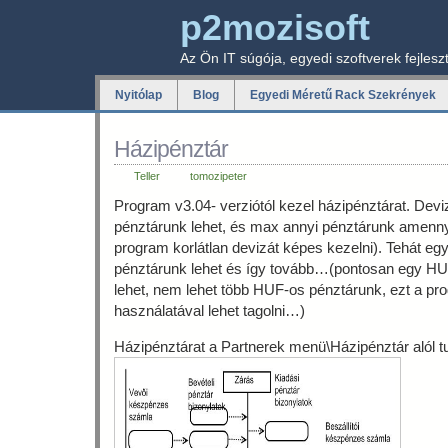
p2mozisoft
Az Ön IT súgója, egyedi szoftverek fejlesz
Nyitólap
Blog
Egyedi Méretű Rack Szekrények
Házipénztár
Teller
tomozipeter
Program v3.04- verziótól kezel házipénztárat. Dev
pénztárunk lehet, és max annyi pénztárunk amenny
program korlátlan devizát képes kezelni). Tehát e
pénztárunk lehet és így tovább…(pontosan egy HU
lehet, nem lehet több HUF-os pénztárunk, ezt a p
használatával lehet tagolni…)
Házipénztárat a Partnerek menü\Házipénztár alól tu