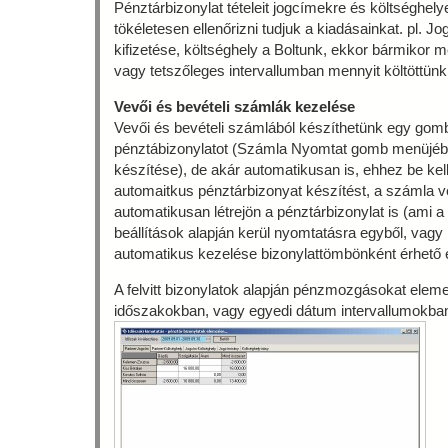
Pénztárbizonylat tételeit jogcímekre és költséghely
tökéletesen ellenőrizni tudjuk a kiadásainkat. pl. 
kifizetése, költséghely a Boltunk, ekkor bármikor 
vagy tetszőleges intervallumban mennyit költöttün
Vevői és bevételi számlák kezelése
Vevői és bevételi számlából készíthetünk egy go
pénztábizonylatot (Számla Nyomtat gomb menüjébő
készítése), de akár automatikusan is, ehhez be kell
automaitkus pénztárbizonyat készítést, a számla v
automatikusan létrejön a pénztárbizonylat is (ami a
beállítások alapján kerül nyomtatásra egyből, vagy
automatikus kezelése bizonylattömbönként érhető
A felvitt bizonylatok alapján pénzmozgásokat eleme
időszakokban, vagy egyedi dátum intervallumokba