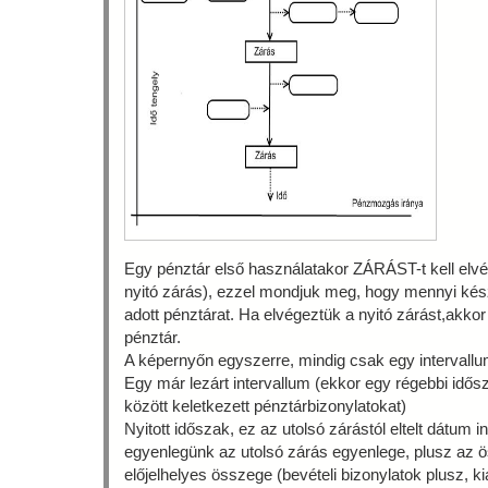
Egy pénztár első használatakor ZÁRÁST-t kell elv
nyitó zárás), ezzel mondjuk meg, hogy mennyi kés
adott pénztárat. Ha elvégeztük a nyitó zárást,akko
pénztár.
A képernyőn egyszerre, mindig csak egy intervallum
Egy már lezárt intervallum (ekkor egy régebbi idős
között keletkezett pénztárbizonylatokat)
Nyitott időszak, ez az utolsó zárástól eltelt dátum int
egyenlegünk az utolsó zárás egyenlege, plusz az ö
előjelhelyes összege (bevételi bizonylatok plusz, k